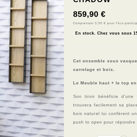
859,90 €
Comprenant 3,50 € pour l'éco-partici
En stock. Chez vous sous 1
TTC
Cet ensemble sous vasque
carrelage et bois.
Le Meuble haut + le top e
Son tiroir bénéficie d'un
trouvera facilement sa plac
bois naturel lui confèrent un
push to open pour répondre