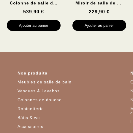
Aperçu rapide
Aperçu rapide
Colonne de salle de bain CHADOW
Miroir de salle de bain 120cm -BOFI
539,90 €
229,90 €
Ajouter au panier
Ajouter au panier
Nos produits
Meubles de salle de bain
Q
Vasques & Lavabos
N
Colonnes de douche
Robinetterie
M
c
Bâtis & wc
L
Accessoires