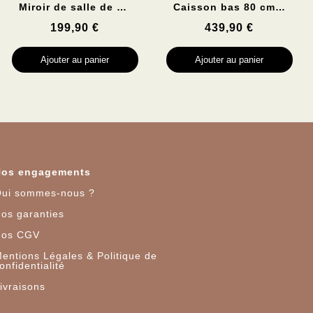
Aperçu rapide
Aperçu rapide
Miroir de salle de bain 90cm BOFI
Caisson bas 80 cm -1 tiroir CHADOW
199,90 €
439,90 €
Ajouter au panier
Ajouter au panier
Nos engagements
ui sommes-nous ?
os garanties
Nos CGV
entions Légales & Politique de
onfidentialité
ivraisons