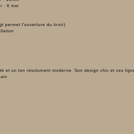
ur : 6 mm
t permet l'ouverture du tiroir)
allation
reté et un ton résolument moderne. Son design chic et ces li
bain