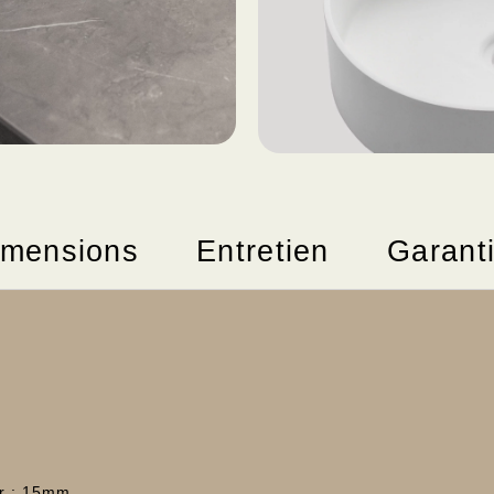
imensions
Entretien
Garant
ur : 15mm