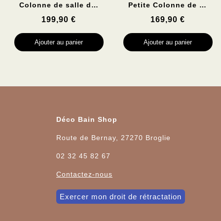
Aperçu rapide
Aperçu rapide
Colonne de salle de bain à suspendre CHADOW
Petite Colonne de salle de bain CHADOW
199,90 €
169,90 €
Ajouter au panier
Ajouter au panier
Déco Bain Shop
Route de Bernay, 27270 Broglie
02 32 45 82 67
Contactez-nous
Exercer mon droit de rétractation