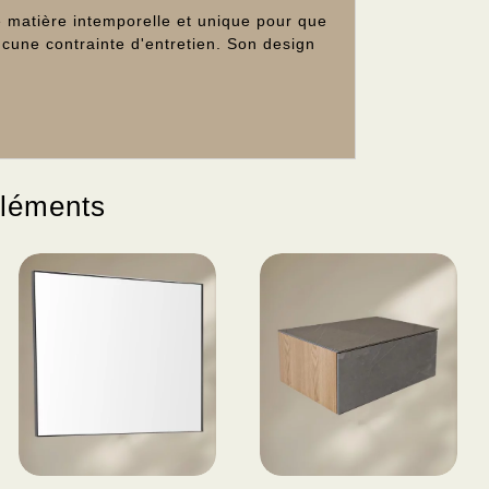
 matière intemporelle et unique pour que
cune contrainte d'entretien. Son design
éléments