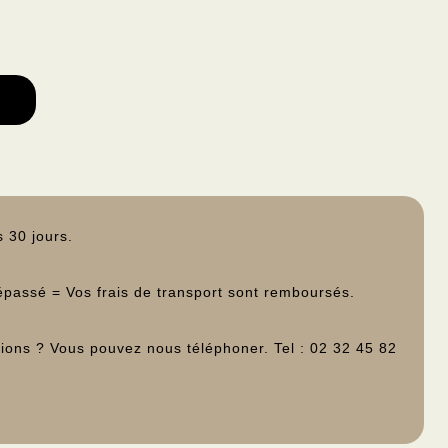
 30 jours.
épassé = Vos frais de transport sont remboursés.
ions ? Vous pouvez nous téléphoner. Tel : 02 32 45 82