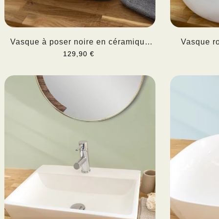
Vasque à poser noire en céramique
Vasque r
CERIA
129,90 €