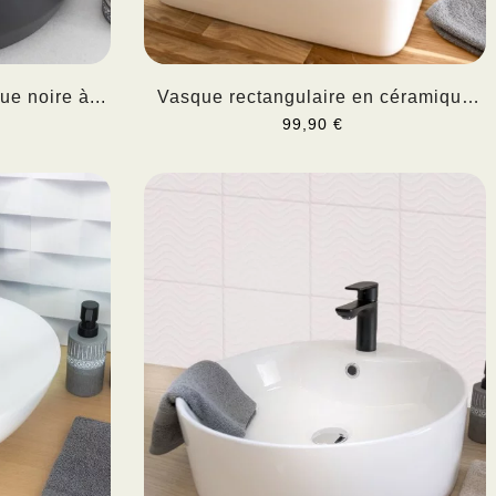
e noire à...
Vasque rectangulaire en céramique
à...
99,90 €