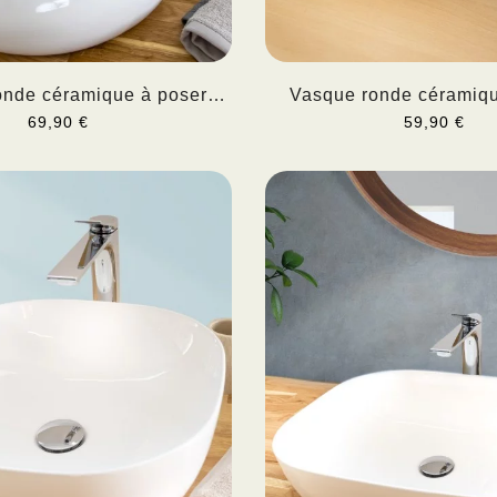
onde céramique à poser
Vasque ronde céramiqu
PURIS
ATALIA
69,90 €
59,90 €