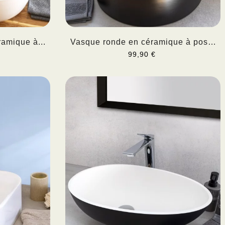
amique à...
Vasque ronde en céramique à poser
NERA
99,90 €