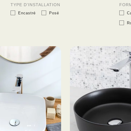
TYPE D'INSTALLATION
FOR
Encastré
Posé
C
R