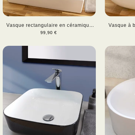
Vasque rectangulaire en céramique
Vasque à b
à...
99,90 €