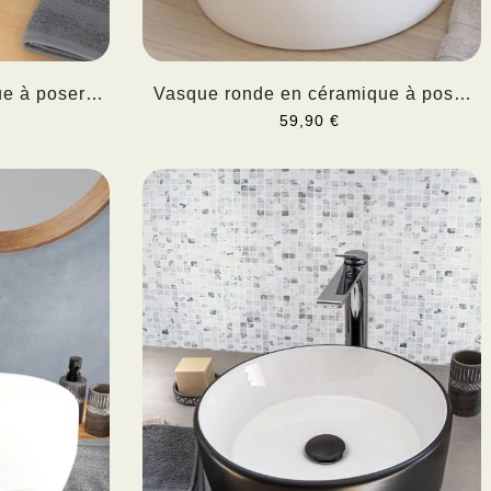
e à poser
Vasque ronde en céramique à poser
DIVA
59,90 €