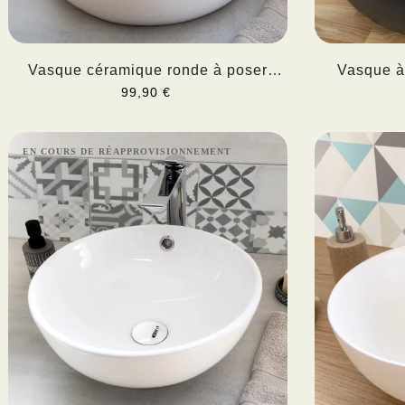
Vasque céramique ronde à poser
Vasque à
CYRIUS
99,90 €
EN COURS DE RÉAPPROVISIONNEMENT