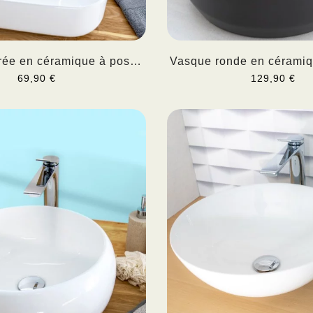
rée en céramique à poser
Vasque ronde en céramiqu
AMALI
69,90 €
129,90 €