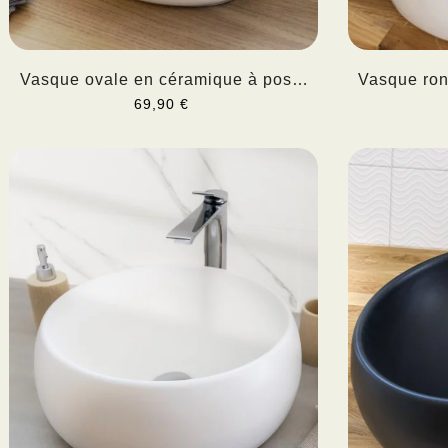
Vasque ovale en céramique à poser
Vasque ron
OVALIA
69,90 €