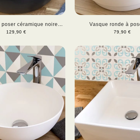
 poser céramique noire
Vasque ronde à pos
RIVALA
encastrer...
129,90 €
79,90 €