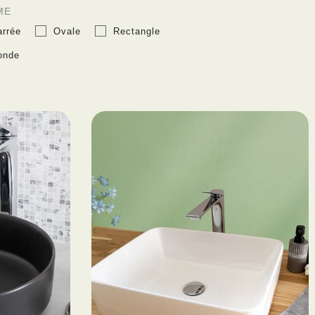
ME
arrée
Ovale
Rectangle
onde